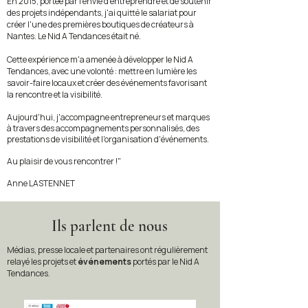
En 2015, portée par l'envie d'entreprendre et de soutenir
des projets indépendants, j'ai quitté le salariat pour
créer l'une des premières boutiques de créateurs à
Nantes. Le Nid A Tendances était né.
Cette expérience m'a amenée à développer le Nid A
Tendances, avec une volonté : mettre en lumière les
savoir-faire locaux et créer des événements favorisant
la rencontre et la visibilité.
Aujourd'hui, j'accompagne entrepreneurs et marques
à travers des accompagnements personnalisés, des
prestations de visibilité et l'organisation d'événements.
Au plaisir de vous rencontrer !"
Anne LASTENNET
Ils parlent de nous
Médias, presse locale et partenaires ont régulièrement
relayé les projets et
événements
portés
par le Nid A
Tendances.