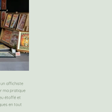
 un affichiste
er ma pratique
eu étoffé et
iques en tout