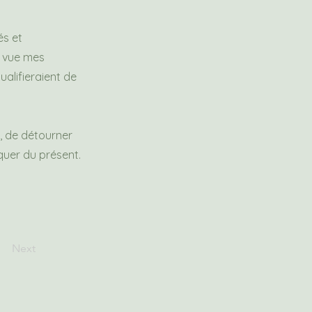
és et
e vue mes
ualifieraient de
r, de détourner
quer du présent.
Next