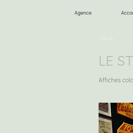
Agence
Acco
< Back
LE S
Affiches col