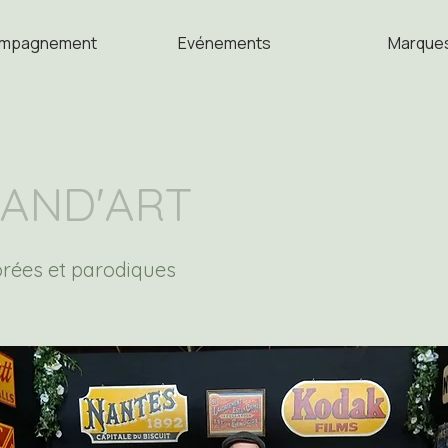
mpagnement
Evénements
Marque
TAND'ART
orées et parodiques