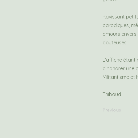
Ravissant petit
parodiques, mêl
amours envers l
douteuses.
L’affiche étant 
d’honorer une c
Militantisme et 
Thibaud
Previous