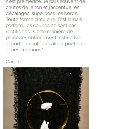
n’est prémédité. Je pars souvent de
chutes de laiton et j’accentue les
décalages, superpose les bords.
Toute forme circulaire n’est jamais
parfaite, les coupes ne sont pas
rectilignes… Cette manière de
procéder, entièrement instinctive,
apporte un coté décalé et poétique
à mes créations."
Carole