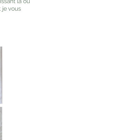
issant la ou
t je vous