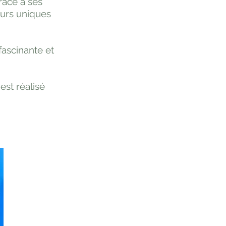
râce à ses
eurs uniques
fascinante et
est réalisé