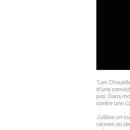
"Les Chouette
d'une convict
pas. Dans mon
contre une ca
J'utilise un c
racines ou de