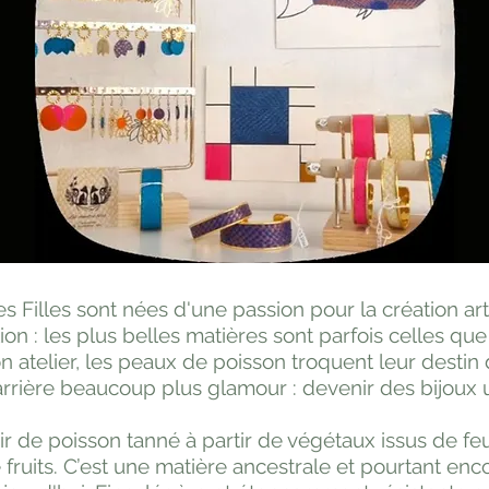
s Filles sont nées d'une passion pour la création art
ion : les plus belles matières sont parfois celles que
 atelier, les peaux de poisson troquent leur destin
rrière beaucoup plus glamour : devenir des bijoux 
uir de poisson tanné à partir de végétaux issus de feu
 fruits. C’est une matière ancestrale et pourtant enc