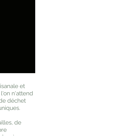
isanale et
 l'on n'attend
 de déchet
uniques.
illes, de
ore