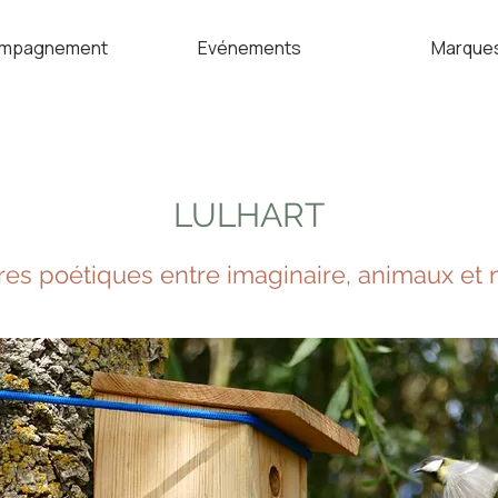
mpagnement
Evénements
Marque
LULHART
es poétiques entre imaginaire, animaux et 