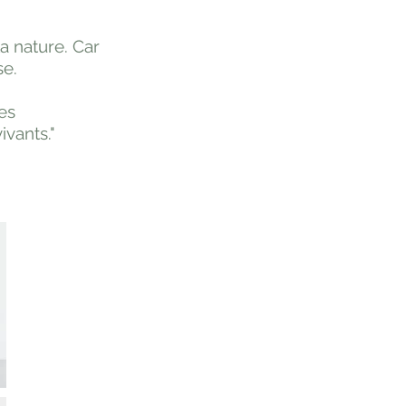
la nature. Car
se.
es
vants."