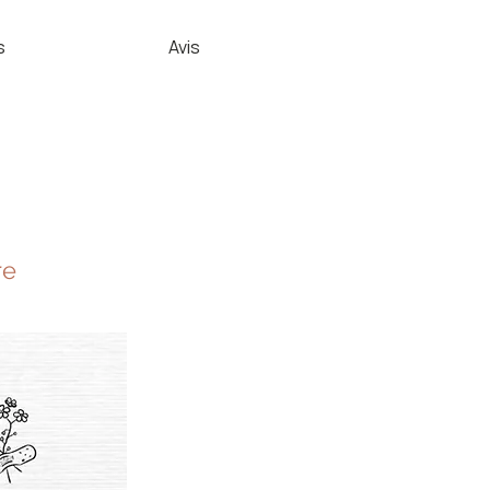
s
Avis
re