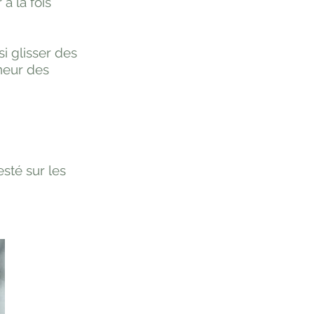
à la fois
i glisser des
gneur des
esté sur les