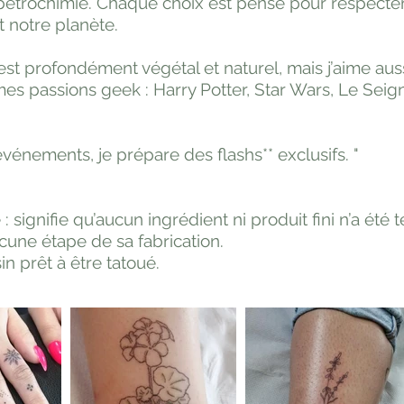
 pétrochimie. Chaque choix est pensé pour respecter 
t notre planète.
st profondément végétal et naturel, mais j’aime auss
 mes passions geek : Harry Potter, Star Wars, Le Sei
vénements, je prépare des flashs** exclusifs. "
 : signifie qu’aucun ingrédient ni produit fini n’a été t
une étape de sa fabrication.
sin prêt à être tatoué.