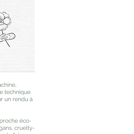
achine,
te technique
ur un rendu à
pproche éco-
gans, cruelty-