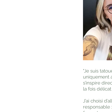
"Je suis tato
uniquement av
s’inspire di
la fois délica
J’ai choisi d
responsable :