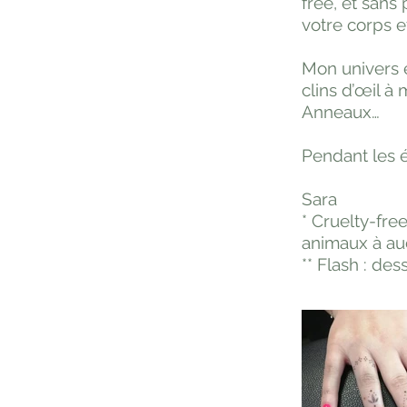
free, et sans
votre corps e
Mon univers e
clins d’œil à
Anneaux…
Pendant les é
Sara
* Cruelty-free
animaux à auc
** Flash : des