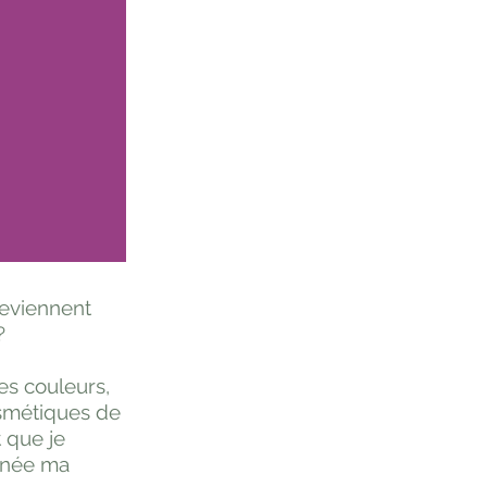
deviennent
?
des couleurs,
osmétiques de
t que je
t née ma