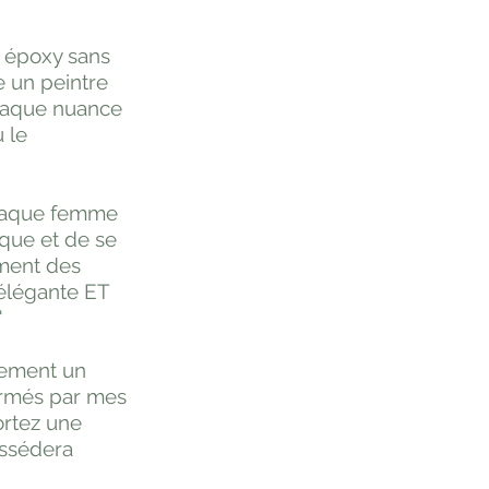
e époxy sans
e un peintre
chaque nuance
ù le
 chaque femme
ique et de se
ement des
e élégante ET
"
lement un
formés par mes
ortez une
ossédera