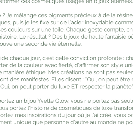
nsformer ces cosmétiques usagés en bijoux éternels.
 ? Je mélange ces pigments précieux à de la résin
ques, puis je les fixe sur de l'acier inoxydable comm
 ses couleurs sur une toile. Chaque geste compte, 
istoire. Le résultat ? Des bijoux de haute fantaisie o
ouve une seconde vie éternelle.
ide chaque jour, c'est cette conviction profonde :
ter de la couleur avec fierté, d'affirmer son style un
 de manière éthique. Mes créations ne sont pas seul
 sont des manifestes. Elles disent : "Oui, on peut êtr
Oui, on peut porter du luxe ET respecter la planète.
ortez un bijou Yvette Glow, vous ne portez pas seu
ous portez l'histoire de cosmétiques de luxe trans
ortez mes inspirations du jour où je l'ai créé, vous p
ment unique que personne d'autre au monde ne p