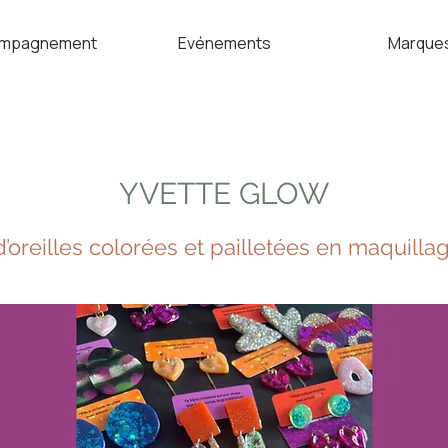
mpagnement
Evénements
Marque
YVETTE GLOW
’oreilles colorées et pailletées en maquilla