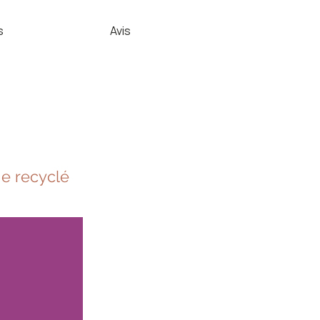
s
Avis
ge recyclé