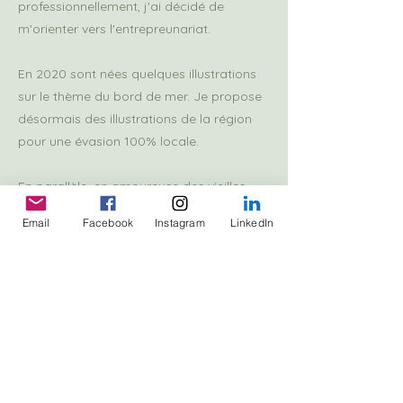
professionnellement, j'ai décidé de
m'orienter vers l'entrepreunariat.
En 2020 sont nées quelques illustrations
sur le thème du bord de mer. Je propose
désormais des illustrations de la région
pour une évasion 100% locale.
En parallèle, en amoureuse des vieilles
pierres, je me suis spécialisée dans
Email
Facebook
Instagram
LinkedIn
l'illustration de façades. Je suis présente
pour vous accompagner dans la
valorisation de votre enseigne grâce à
l’illustration numérique !"
Charlotte
Previous
Next