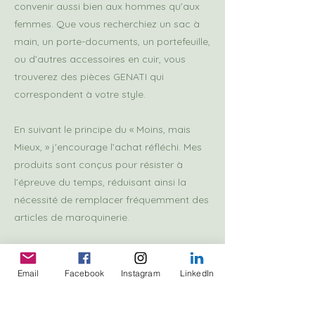
convenir aussi bien aux hommes qu’aux
femmes. Que vous recherchiez un sac à
main, un porte-documents, un portefeuille,
ou d’autres accessoires en cuir, vous
trouverez des pièces GENATI qui
correspondent à votre style.
En suivant le principe du « Moins, mais
Mieux, » j'encourage l’achat réfléchi. Mes
produits sont conçus pour résister à
l’épreuve du temps, réduisant ainsi la
nécessité de remplacer fréquemment des
articles de maroquinerie.
J'offre également des options de
personnalisation pour les clients qui
Email
Facebook
Instagram
LinkedIn
souhaitent ajouter une touche personnelle
à leurs pièces GENATI, que ce soit par la