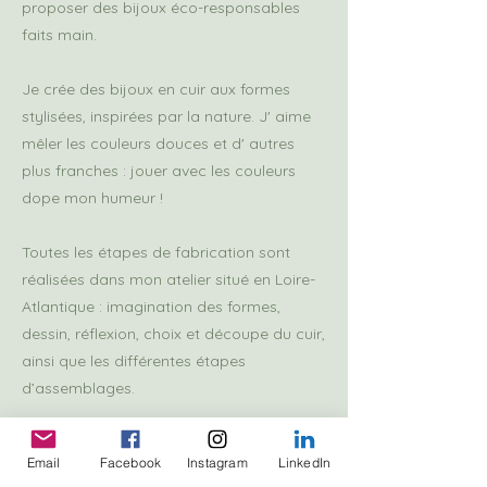
proposer des bijoux éco-responsables
faits main.
Je crée des bijoux en cuir aux formes
stylisées, inspirées par la nature. J' aime
mêler les couleurs douces et d' autres
plus franches : jouer avec les couleurs
dope mon humeur !
Toutes les étapes de fabrication sont
réalisées dans mon atelier situé en Loire-
Atlantique : imagination des formes,
dessin, réflexion, choix et découpe du cuir,
ainsi que les différentes étapes
d’assemblages.
Soucieuse de l' impact de vos bijoux sur l'
Email
Facebook
Instagram
LinkedIn
environnement, je les réalise à partir de