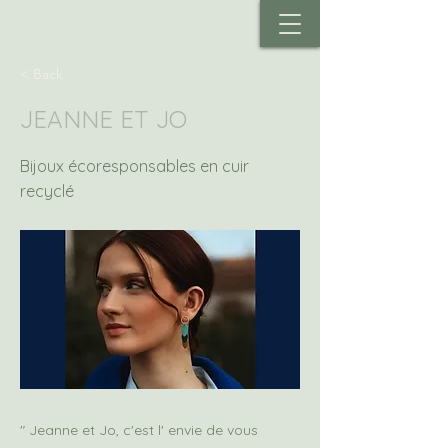
< Back
JEANNE ET JO
Bijoux écoresponsables en cuir
recyclé
" Jeanne et Jo, c'est l' envie de vous