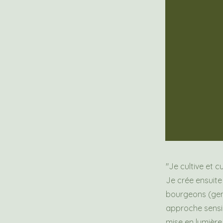
"Je cultive et 
Je crée ensuite
bourgeons (gem
approche sensibl
mise en lumière