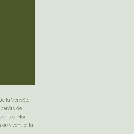
 de la Vendée.
acérâts de
plantes. Mon
 au vivant et la