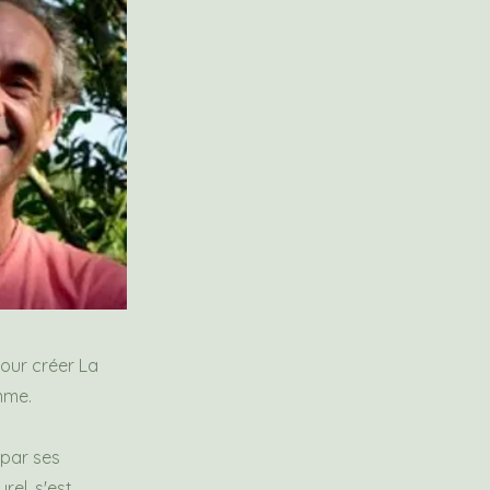
our créer La
mme.
 par ses
rel, s'est