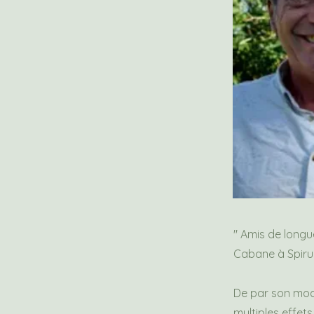
" Amis de long
Cabane à Spirul
De par son mod
multiples effets