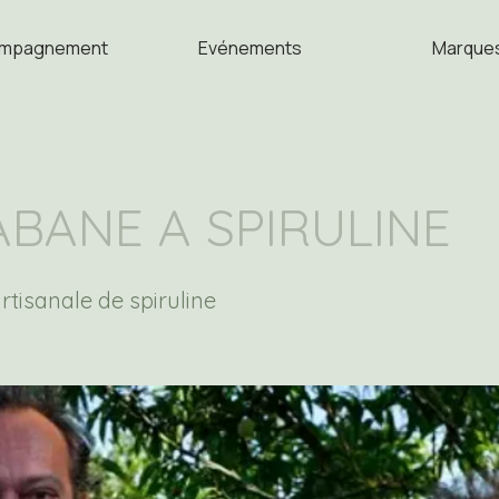
mpagnement
Evénements
Marque
ABANE A SPIRULINE
rtisanale de spiruline