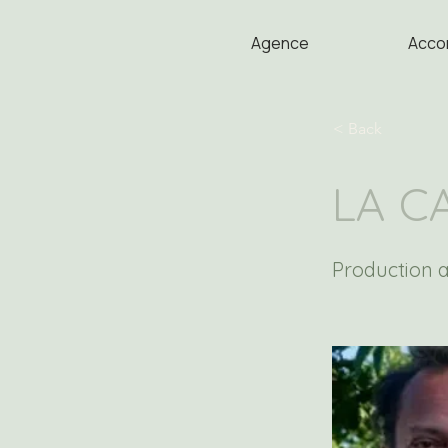
Agence
Acco
< Back
LA C
Production a