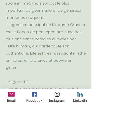
sucre infime), mais surtout le plus
important du gourmand et de généreux
morceaux croquants.
L'ingrédient principal de Madame Granola
est le flocon de petit épeautre, l’une des
plus anciennes céréales cultivées par
l’être humain, qui garde toute son
authenticité. Elle est très rassasiante, riche
en fibres, en protéines et pauvre en
gluten.
LA QUALITÉ
Une qualité biologique à 100%. Je suis
toujours à la recherche de produits
Email
Facebook
Instagram
LinkedIn
sourcés au plus proche de chez nous.
Quant aux aliments hors de la France, je
suis sensible au commerce équitable et
travaille également avec une entreprise