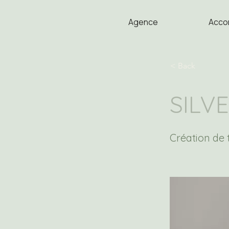
Agence
Acco
< Back
SILV
Création de