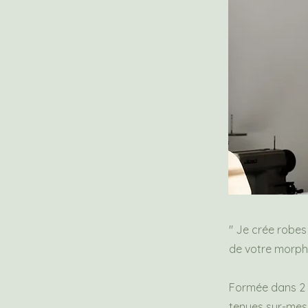
" Je crée robe
de votre morph
Formée dans 2 é
tenues sur-mesu