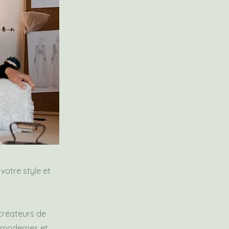
otre style et
 créateurs de
s modernes et