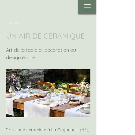
< Back
UN AIR DE CERAMIQUE
Art de la table et décoration au
design épuré
" Artisane céramiste à La Grigonnais (44),