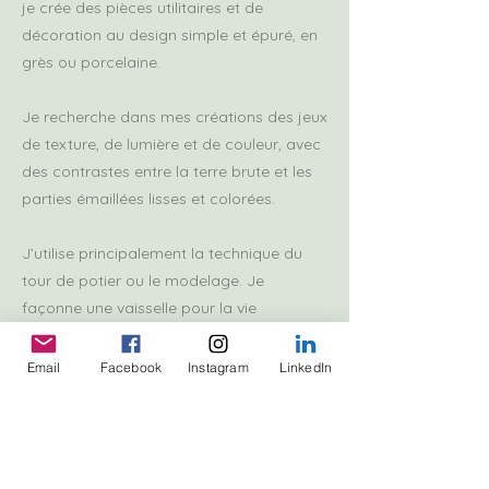
je crée des pièces utilitaires et de
décoration au design simple et épuré, en
grès ou porcelaine.
Je recherche dans mes créations des jeux
de texture, de lumière et de couleur, avec
des contrastes entre la terre brute et les
parties émaillées lisses et colorées.
J’utilise principalement la technique du
tour de potier ou le modelage. Je
façonne une vaisselle pour la vie
quotidienne et développe mes propres
recettes d’émaux.
Email
Facebook
Instagram
LinkedIn
Depuis le début de l'année 2025, j’ai
intégré à ma production une petite
collection de bijoux en porcelaine et verre