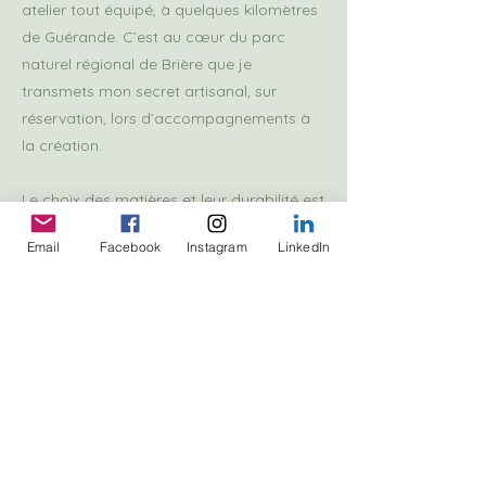
atelier tout équipé, à quelques kilomètres
de Guérande. C’est au cœur du parc
naturel régional de Brière que je
transmets mon secret artisanal, sur
réservation, lors d’accompagnements à
la création.
Le choix des matières et leur durabilité est
au cœur de mes préoccupations. Le
Email
Facebook
Instagram
LinkedIn
bronze, le laiton spécialement conçu pour
la bijouterie et le gold filled* ont les
qualités hypoallergéniques que j'ai
souhaitées pour vous.
Chaque bijou est une plongée dans un
univers marin à la fois naturel et
fantasque. Adoptez une pièce unique qui
vous ressemble."