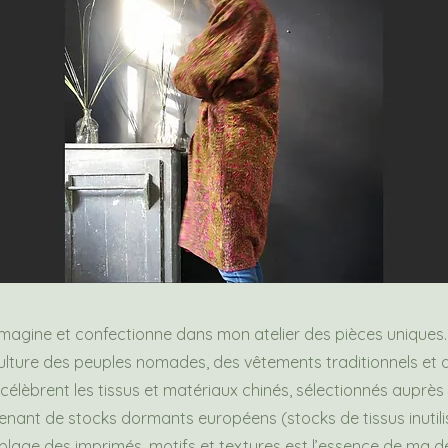
j’imagine et confectionne dans mon atelier des pièces unique
 culture des peuples nomades, des vêtements traditionnels et 
célèbrent les tissus et matériaux chinés, sélectionnés auprès
ant de stocks dormants européens (stocks de tissus inutili
blage des imprimés, motifs et textures est l’essence de ma