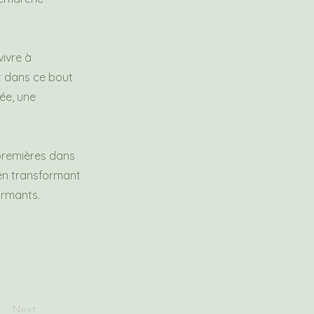
vivre à
st dans ce bout
vée, une
 premières dans
, en transformant
ormants.
Next