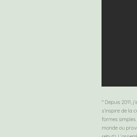
" Depuis 2011, 
s’inspire de la
formes simples 
monde ou proven
rebut). L’assem