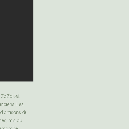
s. ZaZaKeL
anciens. Les
 d’artisans du
sés, mis au
 démarche