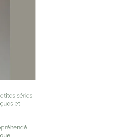
etites séries
nçues et
appréhendé
ique