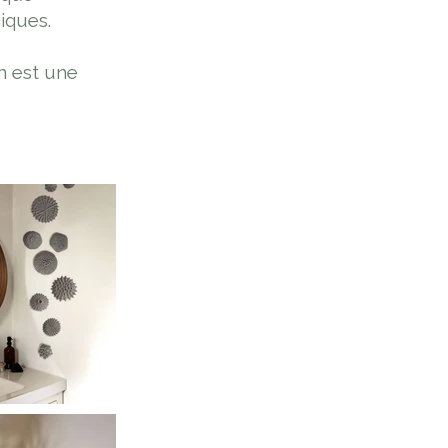
niques.
n est une
Next